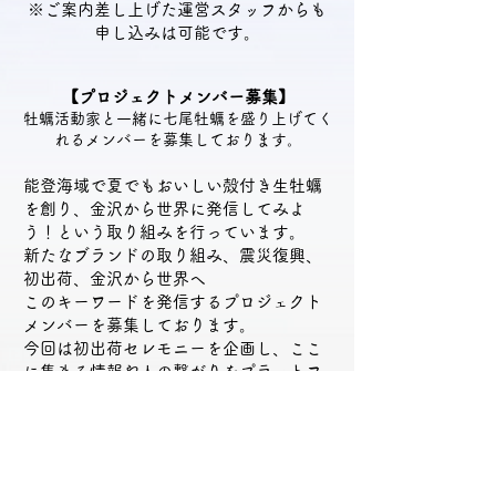
​※ご案内差し上げた運営スタッフからも
申し込みは可能です。
​​​【プロジェクトメンバー募集】​
牡蠣活動家と一緒に七尾牡蠣を盛り上げてく
れるメンバーを募集しております。
​​​能登海域で夏でもおいしい殻付き生牡蠣
を創り、金沢から世界に発信してみよ
う！という取り組みを行っています。
新たなブランドの取り組み、震災復興、
初出荷、金沢から世界へ
このキーワードを発信するプロジェクト
メンバーを募集しております。
​今回は初出荷セレモニーを企画し、ここ
に集まる情報や人の繋がりをプラットフ
ォームとして次のステージを目指しま
す。単発でも継続でも自由にご参加下さ
い。
​プロジェクトメンバー(ボランティア)