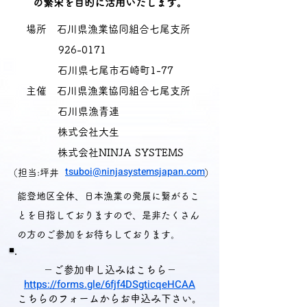
の繁栄を目的に活用いたします。
場所 石川県漁業協同組合七尾支所
926-0171
石川県七尾市石崎町1-77
主催 石川県漁業協同組合七尾支所
石川県漁青連
株式会社大生
株式会社NINJA SYSTEMS
tsuboi@ninjasystemsjapan.com
（担当:坪井 ）
能登地区全体、日本漁業の発展に繋がるこ
とを目指しておりますので、是非たくさん
の方のご参加をお待ちしております。
－ご参加申し込みはこちら－
https://forms.gle/6fjf4DSgticqeHCAA
こちらのフォームからお申込み下さい。