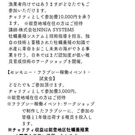
​漁業者向けではありますがどなたでもご
参加いただけます。
​チャリティとして参加費10,000円を承り
ます。
※能登地域在住の方はご招待
講師:株式会社NINJA SYSTEMS
牡蠣養殖システムと技術指導を担当。独
自の技術と蓄積された牡蠣養殖の知識で
水産に革命をおこし未来の海ができる事
業を行う。日本ではまだ認知度が低い稚
貝育成技術のワークショップを開催。
【セレモニー・フラプシー稼働イベント・
試食会】
どなたでもご参加頂けます。
チャリティとして参加費3,000円。
※能登地域在住の方はご招待
※フラプシー稼働イベント:
ワークショップ
で制作したフラプシーに、ご参加の
皆様と1年後出荷する稚貝を投入し
ます。​​
​※チャリティ収益は能登地区牡蠣養殖業